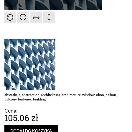
abstrakcja, abstraction, architektura,
architecture, window, okno, balkon,
balcony, budynek, building
Cena:
105.06 zł
DODAJ DO KOSZYKA