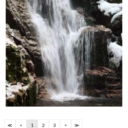
≪
<
1
2
3
>
≫