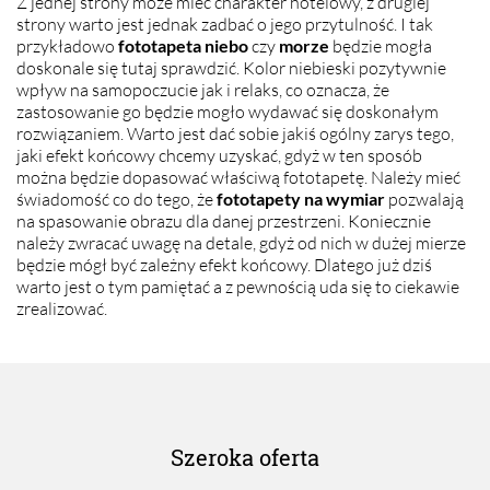
Z jednej strony może mieć charakter hotelowy, z drugiej
strony warto jest jednak zadbać o jego przytulność. I tak
przykładowo
fototapeta niebo
czy
morze
będzie mogła
doskonale się tutaj sprawdzić. Kolor niebieski pozytywnie
wpływ na samopoczucie jak i relaks, co oznacza, że
zastosowanie go będzie mogło wydawać się doskonałym
rozwiązaniem. Warto jest dać sobie jakiś ogólny zarys tego,
jaki efekt końcowy chcemy uzyskać, gdyż w ten sposób
można będzie dopasować właściwą fototapetę. Należy mieć
świadomość co do tego, że
fototapety na wymiar
pozwalają
na spasowanie obrazu dla danej przestrzeni. Koniecznie
należy zwracać uwagę na detale, gdyż od nich w dużej mierze
będzie mógł być zależny efekt końcowy. Dlatego już dziś
warto jest o tym pamiętać a z pewnością uda się to ciekawie
zrealizować.
Szeroka oferta