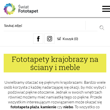
Koszyk
(
0
)
Fototapety krajobrazy na
ściany i meble
Uwielbiamy otaczać się pięknymi krajobrazami. Bardzo wiele
osób korzysta z każdej nadarzającej się okazji, by móc wybyć i
podziwiać piękne otoczenie. Jednak w swoich wnętrzach
również możemy mieć namiastkę tego co piękne. Przede
wszystkim interesującym rozwiązaniem może okazać się
fototapeta plaża
,
kamienie
czy
niebo
. To wszystko co