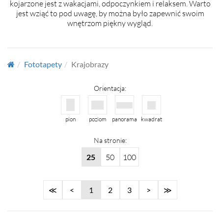
kojarzone jest z wakacjami, odpoczynkiem i relaksem. Warto
jest wziąć to pod uwagę, by można było zapewnić swoim
wnętrzom piękny wygląd.
Fototapety
Krajobrazy
Orientacja:
pion
poziom
panorama
kwadrat
Na stronie:
25
50
100
≪
<
1
2
3
>
≫