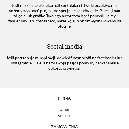
Jeśli nie znalazłeś dekoracji spełniającej Twoje oczekiwania,
możemy wykonać projekt na specjalne zamówienie. Prześlij nam
zdjęcie lub grafikę Twojego autorstwa bądź pomysłu, a my
zamienimy ją w fototapetę, naklejkę, lub obraz wydrukowany na
płótnie.
Social media
Jeśli potrzebujesz inspiracji, odwiedź nasz profil na facebooku lub
instagramie. Dziel z nami swoją pasję i pomysły na wspaniałe
dekoracje wnętrz!
FIRMA
O nas
Kontakt
ZAMÓWIENIA