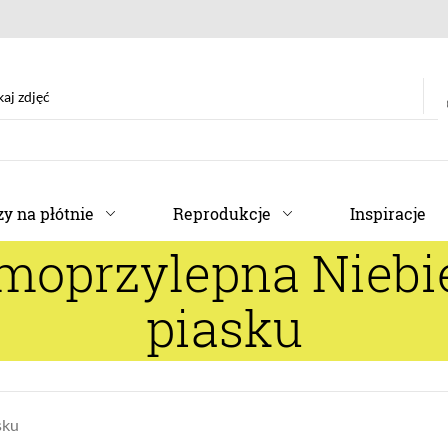
y na płótnie
Reprodukcje
Inspiracje
moprzylepna Niebie
piasku
sku