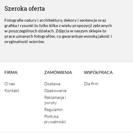
Szeroka oferta
Fotografie natury i architektury, dekory i sentencje oraz
grafika i rysunki to tylko kilka z wielu propozycji zebranych
w poszczególnych działach. Zdjęcia w naszym sklepie to
prace uznanych fotografów, co gwarantuje wysoką jakość i
oryginalność wzorów.
FIRMA
ZAMÓWIENIA
WSPÓŁPRACA
O nas
Dostawa
Dla firm
Kontakt
Opakowanie
Reklamacje i
zwroty
Regulamin
Polityka
prywatności