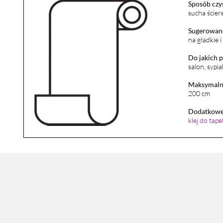
Sposób czy
sucha ścier
Sugerowane
na gładkie 
Do jakich 
salon, sypia
Maksymalna
200 cm
Dodatkowe 
klej do tap