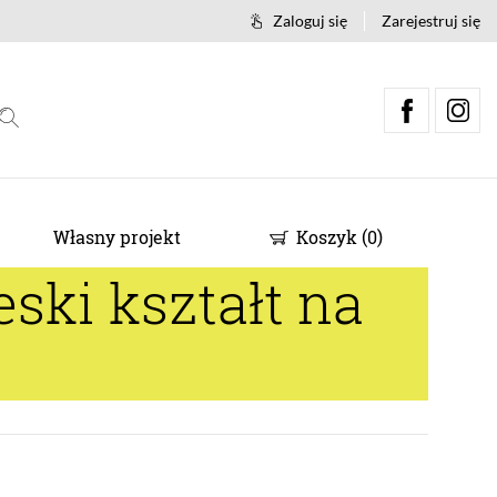
Zaloguj się
Zarejestruj się
Własny projekt
Koszyk
(
0
)
ski kształt na