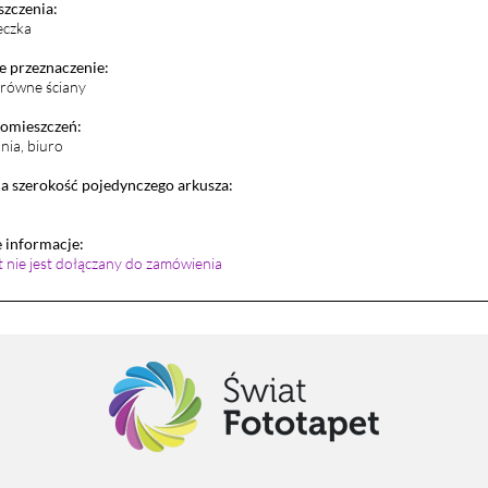
szczenia:
eczka
 przeznaczenie:
i równe ściany
pomieszczeń:
lnia, biuro
 szerokość pojedynczego arkusza:
informacje:
et nie jest dołączany do zamówienia