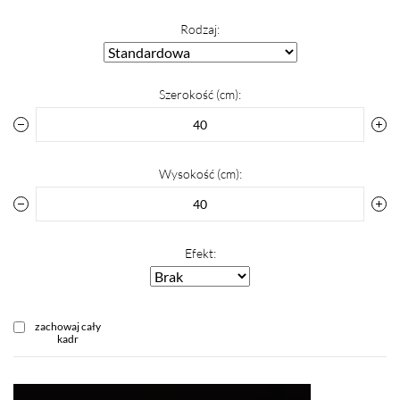
Rodzaj:
Szerokość (cm):
Wysokość (cm):
Efekt:
zachowaj cały
kadr