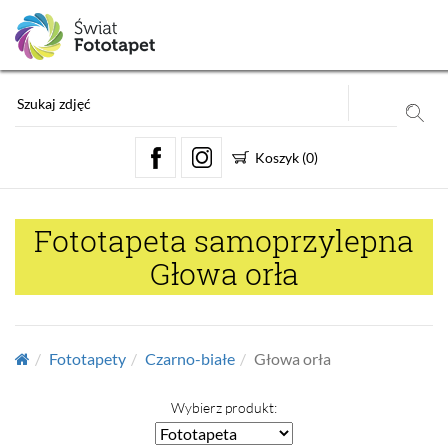
Koszyk
(
0
)
Fototapeta samoprzylepna
Głowa orła
Fototapety
Czarno-białe
Głowa orła
Wybierz produkt: