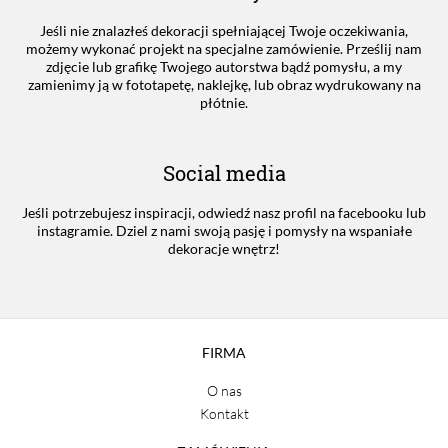
Jeśli nie znalazłeś dekoracji spełniającej Twoje oczekiwania,
możemy wykonać projekt na specjalne zamówienie. Prześlij nam
zdjęcie lub grafikę Twojego autorstwa bądź pomysłu, a my
zamienimy ją w fototapetę, naklejkę, lub obraz wydrukowany na
płótnie.
Social media
Jeśli potrzebujesz inspiracji, odwiedź nasz profil na facebooku lub
instagramie. Dziel z nami swoją pasję i pomysły na wspaniałe
dekoracje wnętrz!
FIRMA
O nas
Kontakt