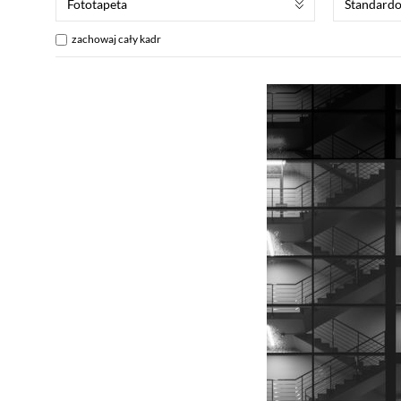
Fototapeta
Standard
zachowaj cały kadr