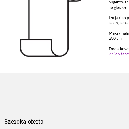
Sugerowane
na gładkie 
Do jakich 
salon, sypia
Maksymalna
200 cm
Dodatkowe 
klej do tap
Szeroka oferta