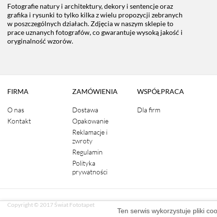
Fotografie natury i architektury, dekory i sentencje oraz
grafika i rysunki to tylko kilka z wielu propozycji zebranych
w poszczególnych działach. Zdjęcia w naszym sklepie to
prace uznanych fotografów, co gwarantuje wysoką jakość i
oryginalność wzorów.
FIRMA
ZAMÓWIENIA
WSPÓŁPRACA
O nas
Dostawa
Dla firm
Kontakt
Opakowanie
Reklamacje i
zwroty
Regulamin
Polityka
prywatności
Copyright © 2017 Świat Fototapet
Ten serwis wykorzystuje pliki co