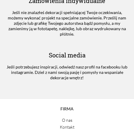
Zamówienia indywidualne
Jeśli nie znalazłeś dekoracji spełniającej Twoje oczekiwania,
możemy wykonać projekt na specjalne zamówienie. Prześlij nam
zdjęcie lub grafikę Twojego autorstwa bądź pomysłu, a my
zamienimy ją w fototapetę, naklejkę, lub obraz wydrukowany na
płótnie.
Social media
Jeśli potrzebujesz inspiracji, odwiedź nasz profil na facebooku lub
instagramie. Dziel z nami swoją pasję i pomysły na wspaniałe
dekoracje wnętrz!
FIRMA
O nas
Kontakt