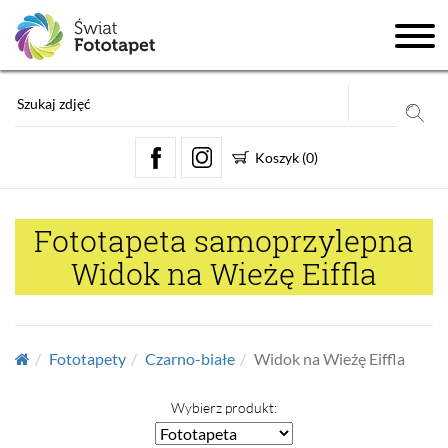
Koszyk
(
0
)
Fototapeta samoprzylepna
Widok na Wieżę Eiffla
Fototapety
Czarno-białe
Widok na Wieżę Eiffla
Wybierz produkt: