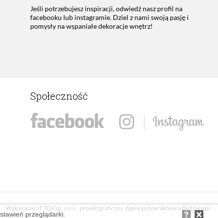
Jeśli potrzebujesz inspiracji, odwiedź nasz profil na
facebooku lub instagramie. Dziel z nami swoją pasję i
pomysły na wspaniałe dekoracje wnętrz!
Społeczność
Wykonanie:
IT TOP sp. z o.o.
, projekt graficzny:
Agencja Interaktywna Bull Design
ustawień przeglądarki.