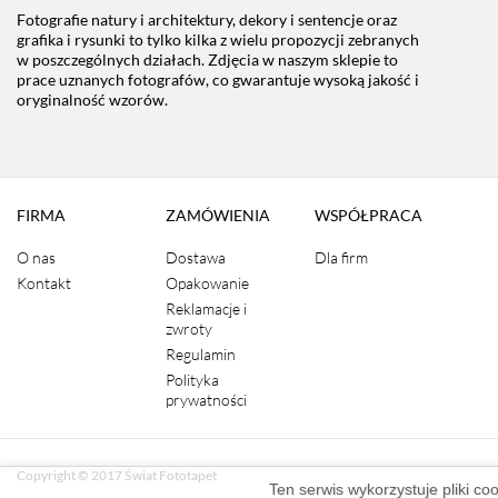
Fotografie natury i architektury, dekory i sentencje oraz
grafika i rysunki to tylko kilka z wielu propozycji zebranych
w poszczególnych działach. Zdjęcia w naszym sklepie to
prace uznanych fotografów, co gwarantuje wysoką jakość i
oryginalność wzorów.
FIRMA
ZAMÓWIENIA
WSPÓŁPRACA
O nas
Dostawa
Dla firm
Kontakt
Opakowanie
Reklamacje i
zwroty
Regulamin
Polityka
prywatności
Copyright © 2017 Świat Fototapet
Ten serwis wykorzystuje pliki co