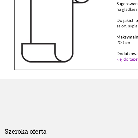
Sugerowane
na gładkie 
Do jakich 
salon, sypia
Maksymalna
200 cm
Dodatkowe 
klej do tap
Szeroka oferta