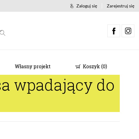
Zaloguj się
Zarejestruj się
Własny projekt
Koszyk
(
0
)
a wpadający do