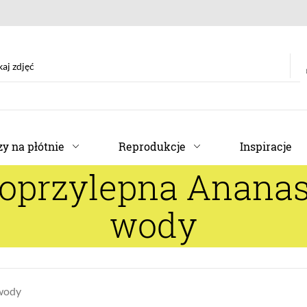
y na płótnie
Reprodukcje
Inspiracje
moprzylepna Ananas
wody
wody