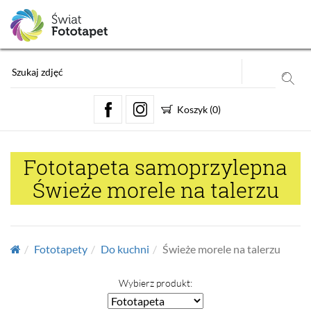
Koszyk
(
0
)
Fototapeta samoprzylepna
Świeże morele na talerzu
Fototapety
Do kuchni
Świeże morele na talerzu
Wybierz produkt: