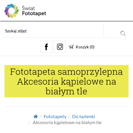
Koszyk
(
0
)
Fototapeta samoprzylepna
Akcesoria kąpielowe na
białym tle
Fototapety
Do łazienki
Akcesoria kąpielowe na białym tle