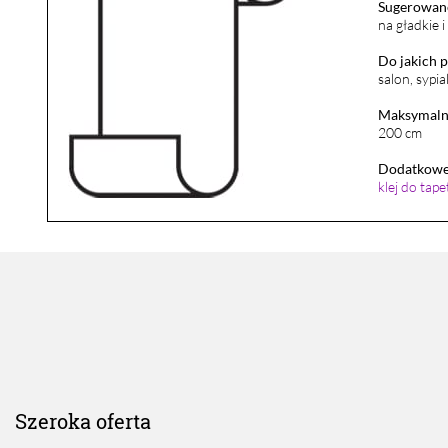
Sugerowane
na gładkie 
Do jakich 
salon, sypia
Maksymalna
200 cm
Dodatkowe 
klej do tap
Szeroka oferta