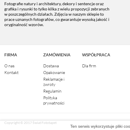
Fotografie natury i architektury, dekory i sentencje oraz
grafika i rysunki to tylko kilka z wielu propozycji zebranych
w poszczególnych działach. Zdjęcia w naszym sklepie to
prace uznanych fotografów, co gwarantuje wysoką jakość i
oryginalność wzorów.
FIRMA
ZAMÓWIENIA
WSPÓŁPRACA
O nas
Dostawa
Dla firm
Kontakt
Opakowanie
Reklamacje i
zwroty
Regulamin
Polityka
prywatności
Copyright © 2017 Świat Fototapet
Ten serwis wykorzystuje pliki co