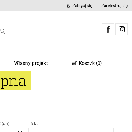
Zaloguj się
Zarejestruj się
Własny projekt
Koszyk
(
0
)
epna
 (cm):
Efekt: