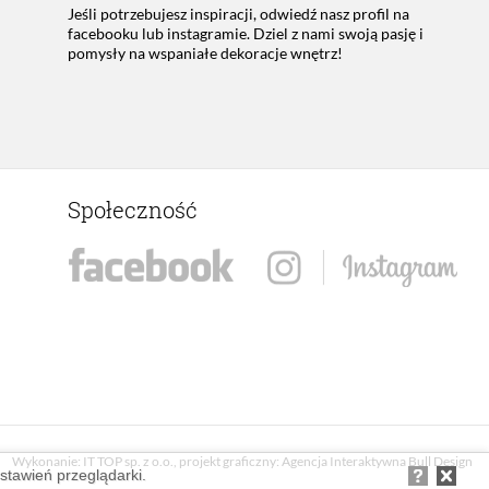
Jeśli potrzebujesz inspiracji, odwiedź nasz profil na
facebooku lub instagramie. Dziel z nami swoją pasję i
pomysły na wspaniałe dekoracje wnętrz!
Społeczność
Wykonanie:
IT TOP sp. z o.o.
, projekt graficzny:
Agencja Interaktywna Bull Design
ustawień przeglądarki.