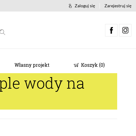
Zaloguj się
Zarejestruj się
Własny projekt
Koszyk
(
0
)
ple wody na