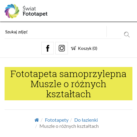
Koszyk
(
0
)
Fototapeta samoprzylepna
Muszle o różnych
kształtach
Fototapety
Do łazienki
Muszle o różnych kształtach