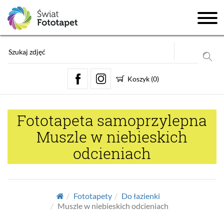
Koszyk
(
0
)
Fototapeta samoprzylepna
Muszle w niebieskich
odcieniach
Fototapety
Do łazienki
Muszle w niebieskich odcieniach