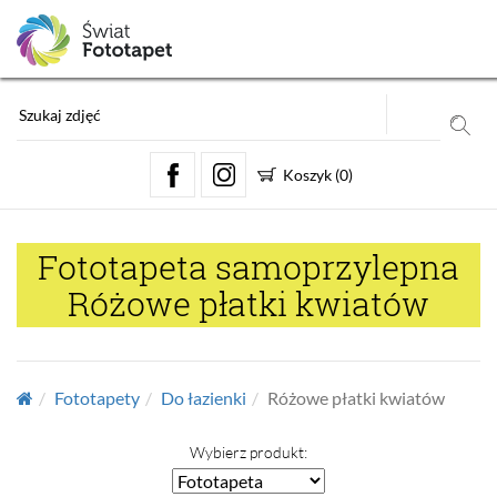
Koszyk
(
0
)
Fototapeta samoprzylepna
Różowe płatki kwiatów
Fototapety
Do łazienki
Różowe płatki kwiatów
Wybierz produkt: