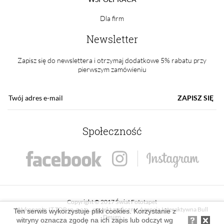
Dla firm
Newsletter
Zapisz się do newslettera i otrzymaj dodatkowe 5% rabatu przy
pierwszym zamówieniu
ZAPISZ SIĘ
Społeczność
Copyright © 2017 Świat Fototapet
Wykonanie:
IT TOP sp. z o.o.
, projekt graficzny:
Agencja Interaktywna Bull
Ten serwis wykorzystuje pliki cookies. Korzystanie z
Design
witryny oznacza zgodę na ich zapis lub odczyt wg