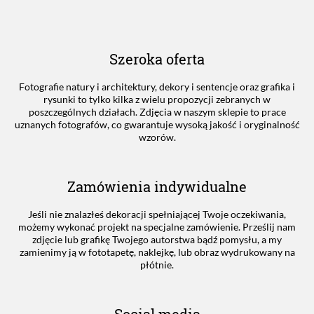
Szeroka oferta
Fotografie natury i architektury, dekory i sentencje oraz grafika i
rysunki to tylko kilka z wielu propozycji zebranych w
poszczególnych działach. Zdjęcia w naszym sklepie to prace
uznanych fotografów, co gwarantuje wysoką jakość i oryginalność
wzorów.
Zamówienia indywidualne
Jeśli nie znalazłeś dekoracji spełniającej Twoje oczekiwania,
możemy wykonać projekt na specjalne zamówienie. Prześlij nam
zdjęcie lub grafikę Twojego autorstwa bądź pomysłu, a my
zamienimy ją w fototapetę, naklejkę, lub obraz wydrukowany na
płótnie.
Social media