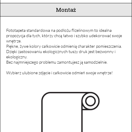
Montaż
Fototapeta standardowa na podłożu flizelinowym to idealna
propozycja dla tych, którzy chcą łatwo i szybko udekorować swoje
wnętrze.
Piękne, żywe kolory całkowicie odmienią charakter pomieszczenia.
Dzięki zastosowaniu ekologicznych tuszy druk jest bezwonny i
ekologiczny.
Bez najmniejszego problemu zamontujesz ją samodzielnie.
Wybierz ulubione zdjęcie i całkowicie odmień swoje wnętrze!