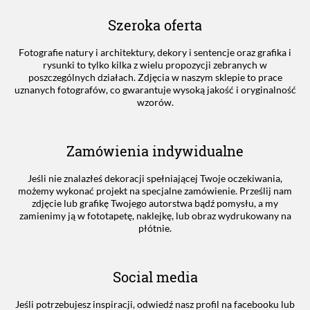
Szeroka oferta
Fotografie natury i architektury, dekory i sentencje oraz grafika i
rysunki to tylko kilka z wielu propozycji zebranych w
poszczególnych działach. Zdjęcia w naszym sklepie to prace
uznanych fotografów, co gwarantuje wysoką jakość i oryginalność
wzorów.
Zamówienia indywidualne
Jeśli nie znalazłeś dekoracji spełniającej Twoje oczekiwania,
możemy wykonać projekt na specjalne zamówienie. Prześlij nam
zdjęcie lub grafikę Twojego autorstwa bądź pomysłu, a my
zamienimy ją w fototapetę, naklejkę, lub obraz wydrukowany na
płótnie.
Social media
Jeśli potrzebujesz inspiracji, odwiedź nasz profil na facebooku lub