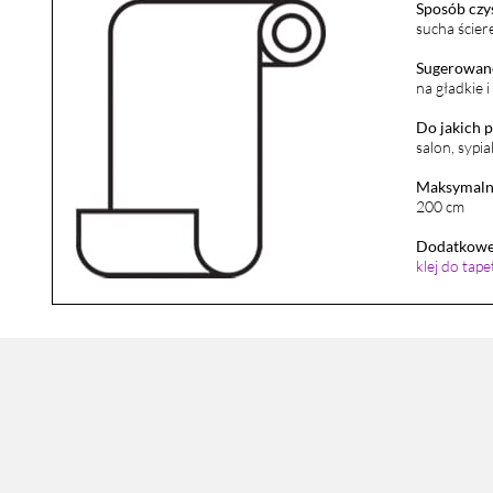
Sposób czy
sucha ścier
Sugerowane
na gładkie 
Do jakich 
salon, sypia
Maksymalna
200 cm
Dodatkowe 
klej do tap