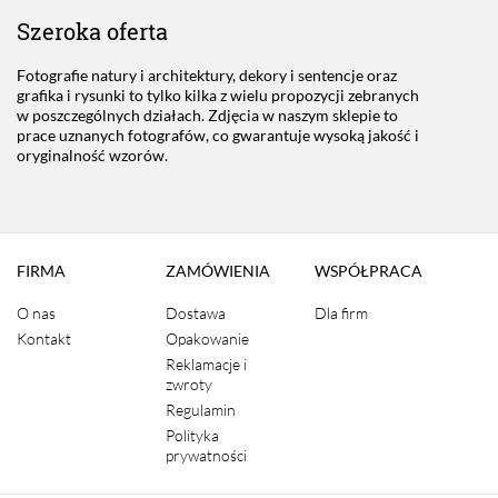
Szeroka oferta
Fotografie natury i architektury, dekory i sentencje oraz
grafika i rysunki to tylko kilka z wielu propozycji zebranych
w poszczególnych działach. Zdjęcia w naszym sklepie to
prace uznanych fotografów, co gwarantuje wysoką jakość i
oryginalność wzorów.
FIRMA
ZAMÓWIENIA
WSPÓŁPRACA
O nas
Dostawa
Dla firm
Kontakt
Opakowanie
Reklamacje i
zwroty
Regulamin
Polityka
prywatności