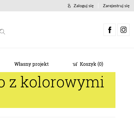
Zaloguj się
Zarejestruj się
Własny projekt
Koszyk
(
0
)
o z kolorowymi