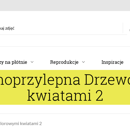
y na płótnie
Reprodukcje
Inspiracje
moprzylepna Drzew
kwiatami 2
olorowymi kwiatami 2