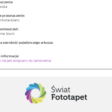
szczenia:
eczka
 przeznaczenie:
i równe ściany
pomieszczeń:
lnia, biuro
 szerokość pojedynczego arkusza:
informacje:
et nie jest dołączany do zamówienia