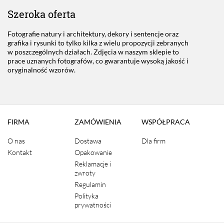
Szeroka oferta
Fotografie natury i architektury, dekory i sentencje oraz
grafika i rysunki to tylko kilka z wielu propozycji zebranych
w poszczególnych działach. Zdjęcia w naszym sklepie to
prace uznanych fotografów, co gwarantuje wysoką jakość i
oryginalność wzorów.
FIRMA
ZAMÓWIENIA
WSPÓŁPRACA
O nas
Dostawa
Dla firm
Kontakt
Opakowanie
Reklamacje i
zwroty
Regulamin
Polityka
prywatności