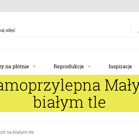
y na płótnie
Reprodukcje
Inspiracje
amoprzylepna Mały
białym tle
ot na białym tle