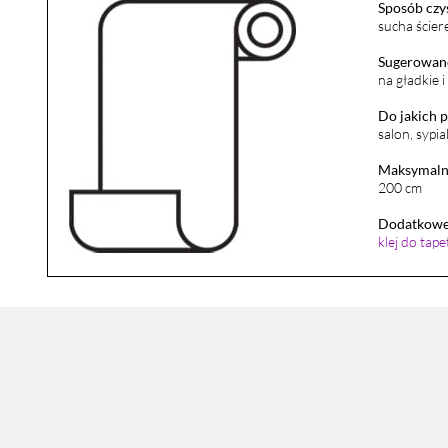
Sposób czy
sucha ścier
Sugerowane
na gładkie 
Do jakich 
salon, sypia
Maksymalna
200 cm
Dodatkowe 
klej do tap