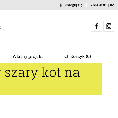
Zaloguj się
Zarejestruj się
Własny projekt
Koszyk
(
0
)
 szary kot na