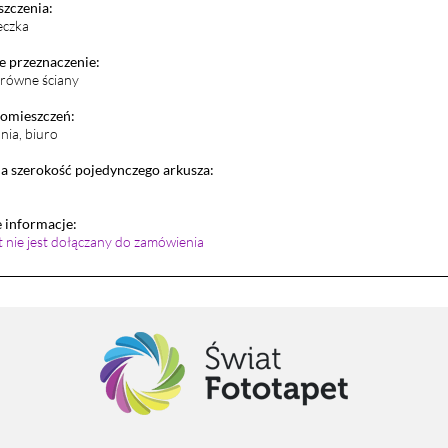
szczenia:
eczka
 przeznaczenie:
i równe ściany
pomieszczeń:
lnia, biuro
 szerokość pojedynczego arkusza:
informacje:
et nie jest dołączany do zamówienia