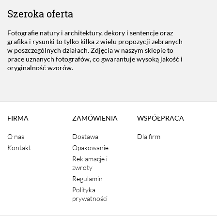
Szeroka oferta
Fotografie natury i architektury, dekory i sentencje oraz
grafika i rysunki to tylko kilka z wielu propozycji zebranych
w poszczególnych działach. Zdjęcia w naszym sklepie to
prace uznanych fotografów, co gwarantuje wysoką jakość i
oryginalność wzorów.
FIRMA
ZAMÓWIENIA
WSPÓŁPRACA
O nas
Dostawa
Dla firm
Kontakt
Opakowanie
Reklamacje i
zwroty
Regulamin
Polityka
prywatności