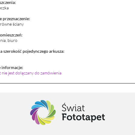
szczenia:
eczka
 przeznaczenie:
i równe ściany
pomieszczeń:
lnia, biuro
 szerokość pojedynczego arkusza:
informacje:
et nie jest dołączany do zamówienia