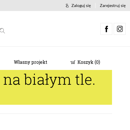
Zaloguj się
Zarejestruj się
Własny projekt
Koszyk
(
0
)
na białym tle.