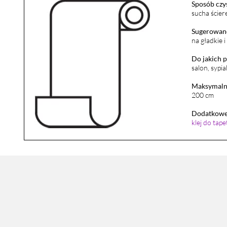
Sposób czy
sucha ścier
Sugerowane
na gładkie 
Do jakich 
salon, sypia
Maksymalna
200 cm
Dodatkowe 
klej do tap