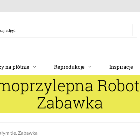
y na płótnie
Reprodukcje
Inspiracje
moprzylepna Robot 
Zabawka
ałym tle. Zabawka