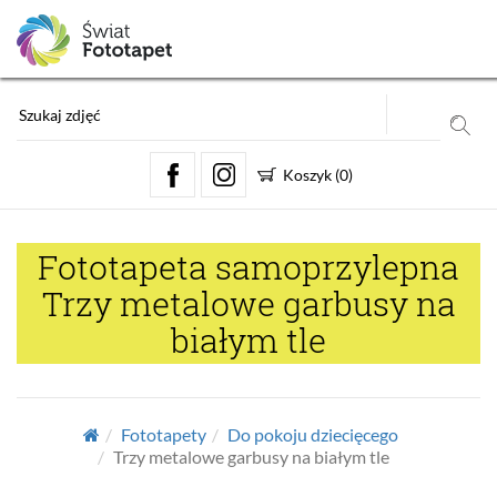
Koszyk
(
0
)
Fototapeta samoprzylepna
Trzy metalowe garbusy na
białym tle
Fototapety
Do pokoju dziecięcego
Trzy metalowe garbusy na białym tle