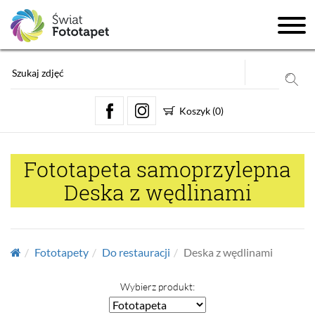
Koszyk
(
0
)
Fototapeta samoprzylepna
Deska z wędlinami
Fototapety
Do restauracji
Deska z wędlinami
Wybierz produkt: