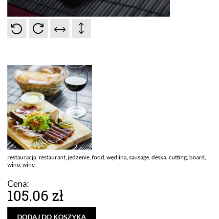
restauracja, restaurant, jedzenie, food, wędlina, sausage, deska, cutting, board,
wino, wine
Cena:
105.06 zł
DODAJ DO KOSZYKA