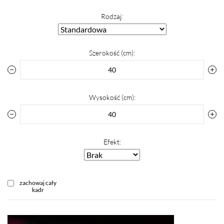
Rodzaj:
Szerokość (cm):
Wysokość (cm):
Efekt:
zachowaj cały
kadr