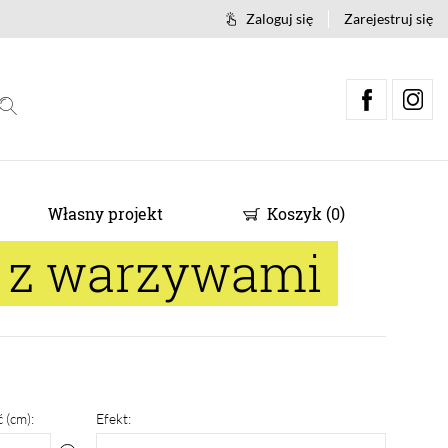
Zaloguj się
Zarejestruj się
Własny projekt
Koszyk
(
0
)
a z warzywami
 (cm):
Efekt: