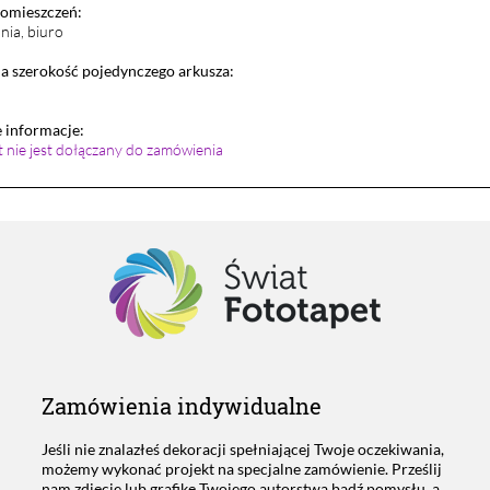
pomieszczeń:
lnia, biuro
 szerokość pojedynczego arkusza:
informacje:
et nie jest dołączany do zamówienia
Zamówienia indywidualne
Jeśli nie znalazłeś dekoracji spełniającej Twoje oczekiwania,
możemy wykonać projekt na specjalne zamówienie. Prześlij
nam zdjęcie lub grafikę Twojego autorstwa bądź pomysłu, a