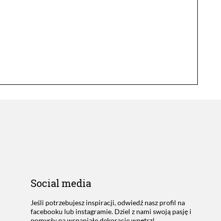
Social media
Jeśli potrzebujesz inspiracji, odwiedź nasz profil na
facebooku lub instagramie. Dziel z nami swoją pasję i
pomysły na wspaniałe dekoracje wnętrz!