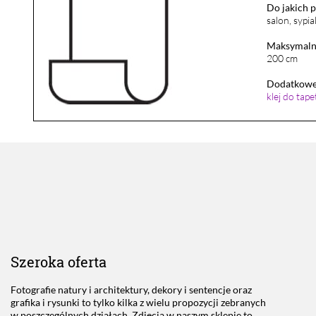
Do jakich 
salon, sypia
Maksymalna
200 cm
Dodatkowe 
klej do tap
Szeroka oferta
Fotografie natury i architektury, dekory i sentencje oraz
grafika i rysunki to tylko kilka z wielu propozycji zebranych
w poszczególnych działach. Zdjęcia w naszym sklepie to