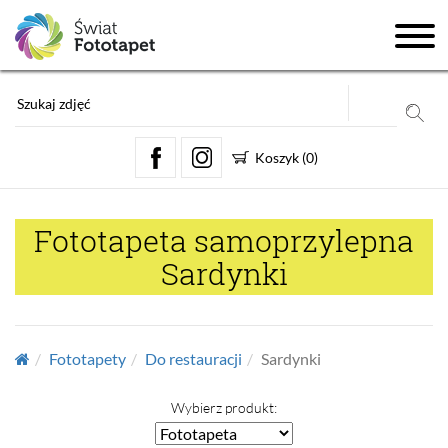
Koszyk
(
0
)
Fototapeta samoprzylepna
Sardynki
Fototapety
Do restauracji
Sardynki
Wybierz produkt: