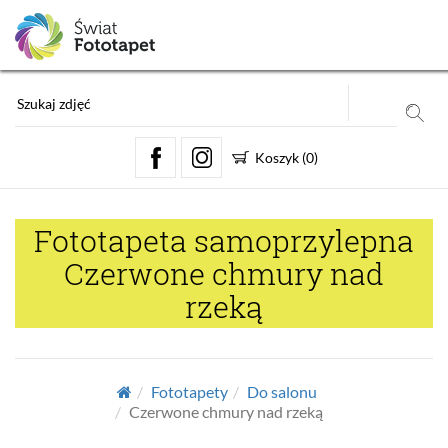
Koszyk
(
0
)
Fototapeta samoprzylepna
Czerwone chmury nad
rzeką
Fototapety
Do salonu
Czerwone chmury nad rzeką