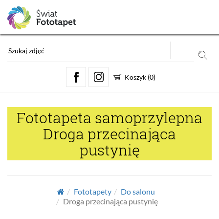
Koszyk
(
0
)
Fototapeta samoprzylepna
Droga przecinająca
pustynię
Fototapety
Do salonu
Droga przecinająca pustynię