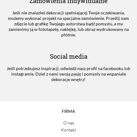
Zamówienia indywidualne
Jeśli nie znalazłeś dekoracji spełniającej Twoje oczekiwania,
możemy wykonać projekt na specjalne zamówienie. Prześlij nam
zdjęcie lub grafikę Twojego autorstwa bądź pomysłu, a my
zamienimy ją w fototapetę, naklejkę, lub obraz wydrukowany na
płótnie.
Social media
Jeśli potrzebujesz inspiracji, odwiedź nasz profil na facebooku lub
instagramie. Dziel z nami swoją pasję i pomysły na wspaniałe
dekoracje wnętrz!
FIRMA
O nas
Kontakt