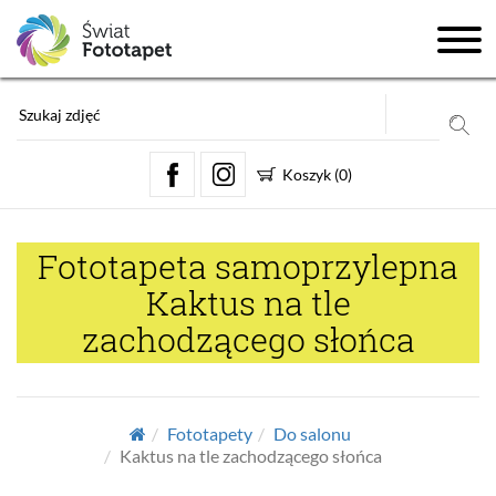
Koszyk
(
0
)
Fototapeta samoprzylepna
Kaktus na tle
zachodzącego słońca
Fototapety
Do salonu
Kaktus na tle zachodzącego słońca