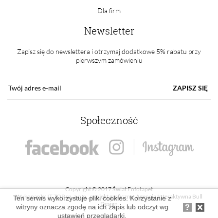
Dla firm
Newsletter
Zapisz się do newslettera i otrzymaj dodatkowe 5% rabatu przy
pierwszym zamówieniu
ZAPISZ SIĘ
Społeczność
Copyright © 2017 Świat Fototapet
Wykonanie:
IT TOP sp. z o.o.
, projekt graficzny:
Agencja Interaktywna Bull
Ten serwis wykorzystuje pliki cookies. Korzystanie z
Design
witryny oznacza zgodę na ich zapis lub odczyt wg
ustawień przeglądarki.