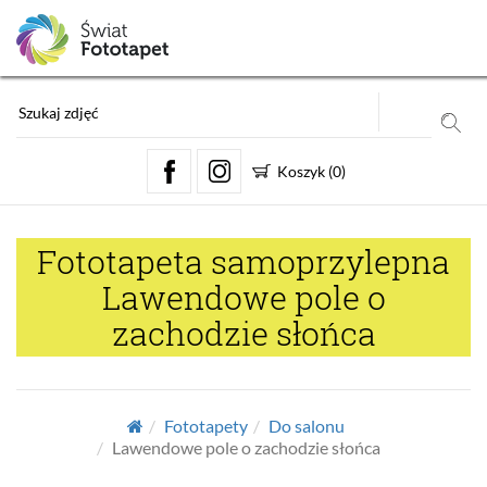
Koszyk
(
0
)
Fototapeta samoprzylepna
Lawendowe pole o
zachodzie słońca
Fototapety
Do salonu
Lawendowe pole o zachodzie słońca