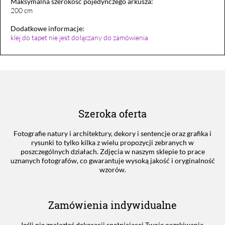
Maksymalna szerokość pojedynczego arkusza:
200 cm
Dodatkowe informacje:
klej do tapet nie jest dołączany do zamówienia
Szeroka oferta
Fotografie natury i architektury, dekory i sentencje oraz grafika i
rysunki to tylko kilka z wielu propozycji zebranych w
poszczególnych działach. Zdjęcia w naszym sklepie to prace
uznanych fotografów, co gwarantuje wysoką jakość i oryginalność
wzorów.
Zamówienia indywidualne
Jeśli nie znalazłeś dekoracji spełniającej Twoje oczekiwania,