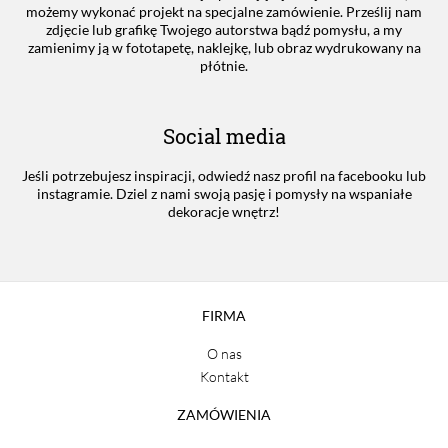
możemy wykonać projekt na specjalne zamówienie. Prześlij nam
zdjęcie lub grafikę Twojego autorstwa bądź pomysłu, a my
zamienimy ją w fototapetę, naklejkę, lub obraz wydrukowany na
płótnie.
Social media
Jeśli potrzebujesz inspiracji, odwiedź nasz profil na facebooku lub
instagramie. Dziel z nami swoją pasję i pomysły na wspaniałe
dekoracje wnętrz!
FIRMA
O nas
Kontakt
ZAMÓWIENIA