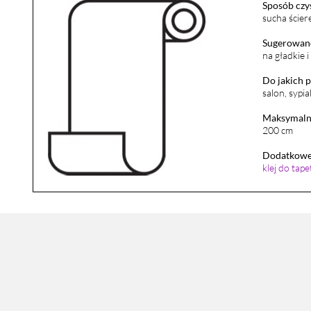
Sposób czy
sucha ścier
Sugerowane
na gładkie 
Do jakich 
salon, sypia
Maksymalna
200 cm
Dodatkowe 
klej do tap