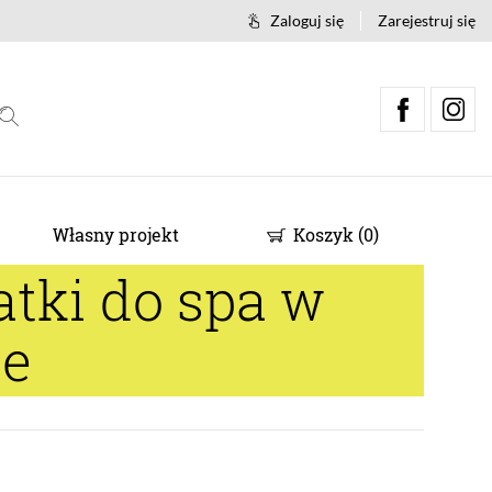
Zaloguj się
Zarejestruj się
Własny projekt
Koszyk
(
0
)
tki do spa w
ce