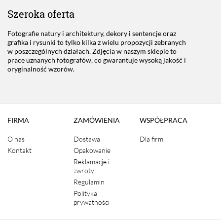
Szeroka oferta
Fotografie natury i architektury, dekory i sentencje oraz
grafika i rysunki to tylko kilka z wielu propozycji zebranych
w poszczególnych działach. Zdjęcia w naszym sklepie to
prace uznanych fotografów, co gwarantuje wysoką jakość i
oryginalność wzorów.
FIRMA
ZAMÓWIENIA
WSPÓŁPRACA
O nas
Dostawa
Dla firm
Kontakt
Opakowanie
Reklamacje i
zwroty
Regulamin
Polityka
prywatności