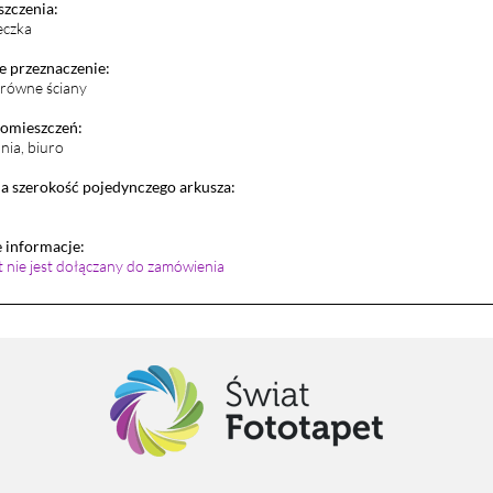
szczenia:
eczka
 przeznaczenie:
i równe ściany
pomieszczeń:
lnia, biuro
 szerokość pojedynczego arkusza:
informacje:
et nie jest dołączany do zamówienia