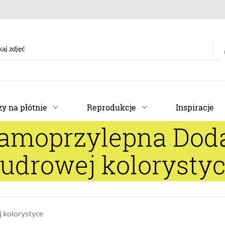
y na płótnie
Reprodukcje
Inspiracje
samoprzylepna Doda
udrowej kolorysty
 kolorystyce