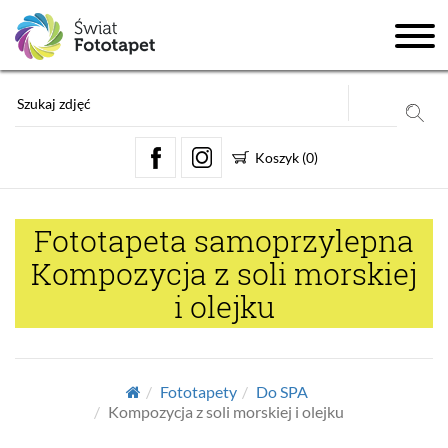
Koszyk
(
0
)
Fototapeta samoprzylepna
Kompozycja z soli morskiej
i olejku
Fototapety
Do SPA
Kompozycja z soli morskiej i olejku