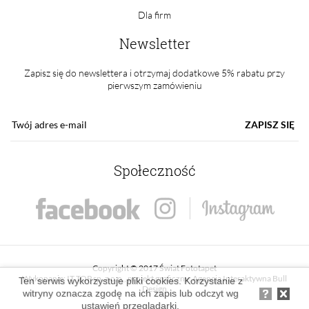
Dla firm
Newsletter
Zapisz się do newslettera i otrzymaj dodatkowe 5% rabatu przy
pierwszym zamówieniu
ZAPISZ SIĘ
Społeczność
Copyright © 2017 Świat Fototapet
Wykonanie:
IT TOP sp. z o.o.
, projekt graficzny:
Agencja Interaktywna Bull
Ten serwis wykorzystuje pliki cookies. Korzystanie z
Design
witryny oznacza zgodę na ich zapis lub odczyt wg
ustawień przeglądarki.