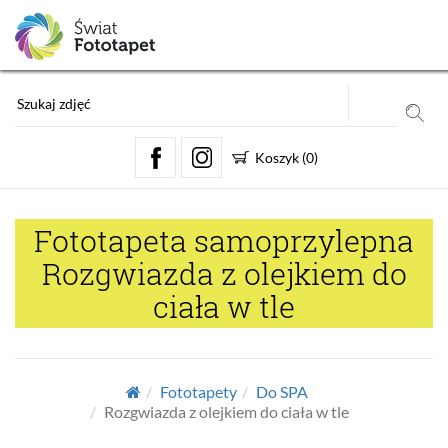
Koszyk
(
0
)
Fototapeta samoprzylepna
Rozgwiazda z olejkiem do
ciała w tle
Fototapety
Do SPA
Rozgwiazda z olejkiem do ciała w tle