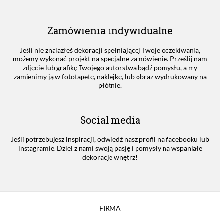
Zamówienia indywidualne
Jeśli nie znalazłeś dekoracji spełniającej Twoje oczekiwania,
możemy wykonać projekt na specjalne zamówienie. Prześlij nam
zdjęcie lub grafikę Twojego autorstwa bądź pomysłu, a my
zamienimy ją w fototapetę, naklejkę, lub obraz wydrukowany na
płótnie.
Social media
Jeśli potrzebujesz inspiracji, odwiedź nasz profil na facebooku lub
instagramie. Dziel z nami swoją pasję i pomysły na wspaniałe
dekoracje wnętrz!
FIRMA