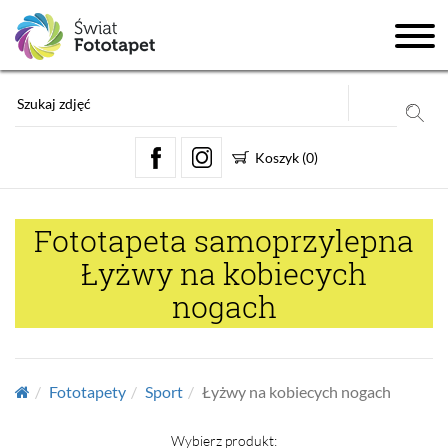
Koszyk
(
0
)
Fototapeta samoprzylepna
Łyżwy na kobiecych
nogach
Fototapety
Sport
Łyżwy na kobiecych nogach
Wybierz produkt: