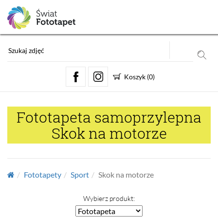
Koszyk
(
0
)
Fototapeta samoprzylepna
Skok na motorze
Fototapety
Sport
Skok na motorze
Wybierz produkt: