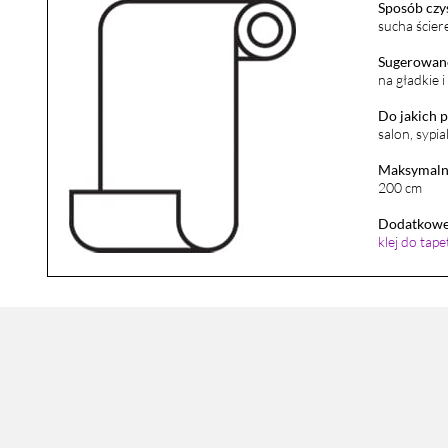
Sposób czy
sucha ścier
Sugerowane
na gładkie 
Do jakich 
salon, sypia
Maksymalna
200 cm
Dodatkowe 
klej do tap