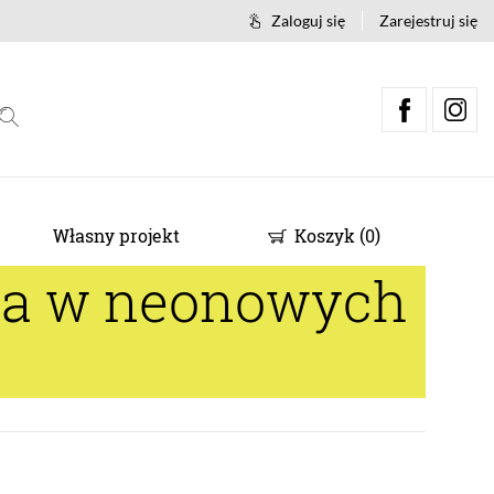
Zaloguj się
Zarejestruj się
Własny projekt
Koszyk
(
0
)
la w neonowych