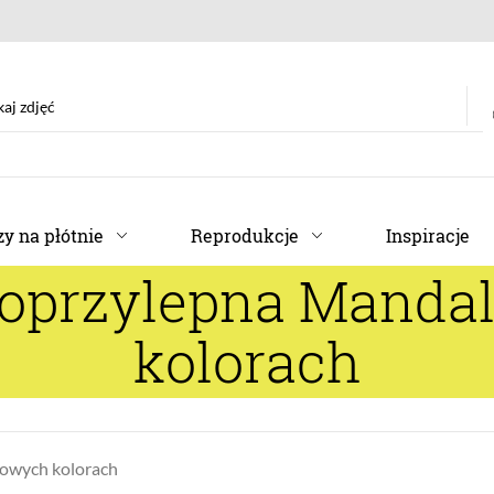
y na płótnie
Reprodukcje
Inspiracje
moprzylepna Manda
kolorach
owych kolorach