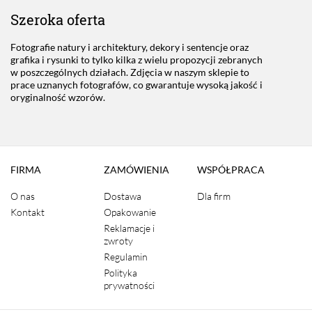
Szeroka oferta
Fotografie natury i architektury, dekory i sentencje oraz
grafika i rysunki to tylko kilka z wielu propozycji zebranych
w poszczególnych działach. Zdjęcia w naszym sklepie to
prace uznanych fotografów, co gwarantuje wysoką jakość i
oryginalność wzorów.
FIRMA
ZAMÓWIENIA
WSPÓŁPRACA
O nas
Dostawa
Dla firm
Kontakt
Opakowanie
Reklamacje i
zwroty
Regulamin
Polityka
prywatności