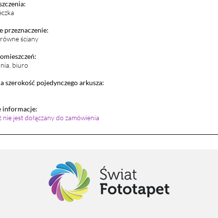
szczenia:
eczka
 przeznaczenie:
i równe ściany
pomieszczeń:
lnia, biuro
 szerokość pojedynczego arkusza:
informacje:
et nie jest dołączany do zamówienia