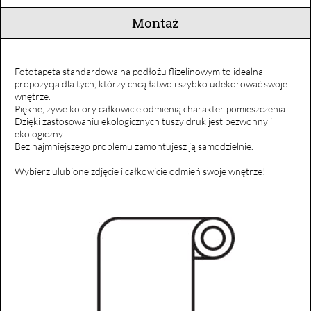
Montaż
Fototapeta standardowa na podłożu flizelinowym to idealna
propozycja dla tych, którzy chcą łatwo i szybko udekorować swoje
wnętrze.
Piękne, żywe kolory całkowicie odmienią charakter pomieszczenia.
Dzięki zastosowaniu ekologicznych tuszy druk jest bezwonny i
ekologiczny.
Bez najmniejszego problemu zamontujesz ją samodzielnie.
Wybierz ulubione zdjęcie i całkowicie odmień swoje wnętrze!