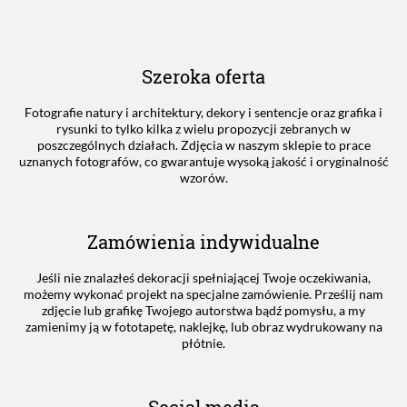
Szeroka oferta
Fotografie natury i architektury, dekory i sentencje oraz grafika i
rysunki to tylko kilka z wielu propozycji zebranych w
poszczególnych działach. Zdjęcia w naszym sklepie to prace
uznanych fotografów, co gwarantuje wysoką jakość i oryginalność
wzorów.
Zamówienia indywidualne
Jeśli nie znalazłeś dekoracji spełniającej Twoje oczekiwania,
możemy wykonać projekt na specjalne zamówienie. Prześlij nam
zdjęcie lub grafikę Twojego autorstwa bądź pomysłu, a my
zamienimy ją w fototapetę, naklejkę, lub obraz wydrukowany na
płótnie.
Social media