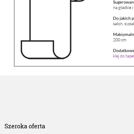
Sugerowane
na gładkie 
Do jakich 
salon, sypia
Maksymalna
200 cm
Dodatkowe 
klej do tap
Szeroka oferta