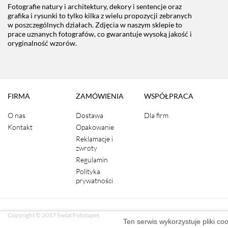
Fotografie natury i architektury, dekory i sentencje oraz
grafika i rysunki to tylko kilka z wielu propozycji zebranych
w poszczególnych działach. Zdjęcia w naszym sklepie to
prace uznanych fotografów, co gwarantuje wysoką jakość i
oryginalność wzorów.
FIRMA
ZAMÓWIENIA
WSPÓŁPRACA
O nas
Dostawa
Dla firm
Kontakt
Opakowanie
Reklamacje i
zwroty
Regulamin
Polityka
prywatności
Copyright © 2017 Świat Fototapet
Ten serwis wykorzystuje pliki co