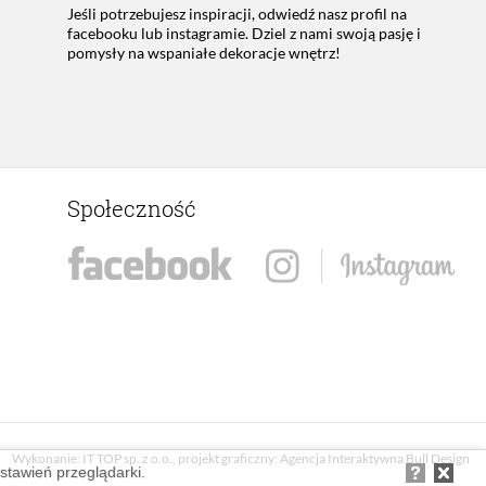
Jeśli potrzebujesz inspiracji, odwiedź nasz profil na
facebooku lub instagramie. Dziel z nami swoją pasję i
pomysły na wspaniałe dekoracje wnętrz!
Społeczność
Wykonanie:
IT TOP sp. z o.o.
, projekt graficzny:
Agencja Interaktywna Bull Design
ustawień przeglądarki.