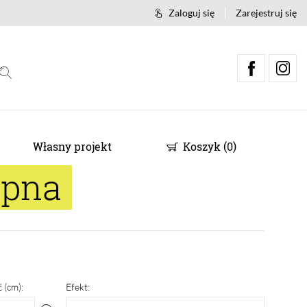
Zaloguj się
Zarejestruj się
Własny projekt
Koszyk
(
0
)
epna
 (cm):
Efekt: