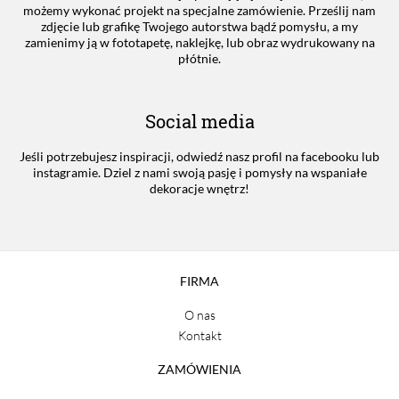
możemy wykonać projekt na specjalne zamówienie. Prześlij nam
zdjęcie lub grafikę Twojego autorstwa bądź pomysłu, a my
zamienimy ją w fototapetę, naklejkę, lub obraz wydrukowany na
płótnie.
Social media
Jeśli potrzebujesz inspiracji, odwiedź nasz profil na facebooku lub
instagramie. Dziel z nami swoją pasję i pomysły na wspaniałe
dekoracje wnętrz!
FIRMA
O nas
Kontakt
ZAMÓWIENIA