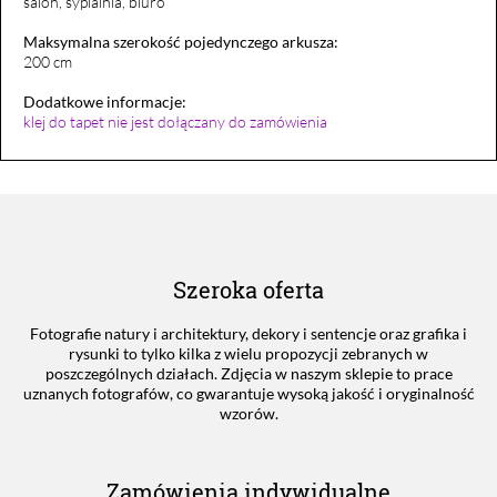
salon, sypialnia, biuro
Maksymalna szerokość pojedynczego arkusza:
200 cm
Dodatkowe informacje:
klej do tapet nie jest dołączany do zamówienia
Szeroka oferta
Fotografie natury i architektury, dekory i sentencje oraz grafika i
rysunki to tylko kilka z wielu propozycji zebranych w
poszczególnych działach. Zdjęcia w naszym sklepie to prace
uznanych fotografów, co gwarantuje wysoką jakość i oryginalność
wzorów.
Zamówienia indywidualne