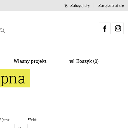
Zaloguj się
Zarejestruj się
Własny projekt
Koszyk
(
0
)
epna
 (cm):
Efekt: