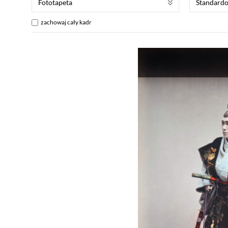
Fototapeta
Standard
zachowaj cały kadr