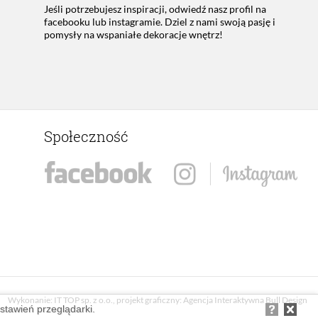
Jeśli potrzebujesz inspiracji, odwiedź nasz profil na
facebooku lub instagramie. Dziel z nami swoją pasję i
pomysły na wspaniałe dekoracje wnętrz!
Społeczność
Wykonanie:
IT TOP sp. z o.o.
, projekt graficzny:
Agencja Interaktywna Bull Design
ustawień przeglądarki.