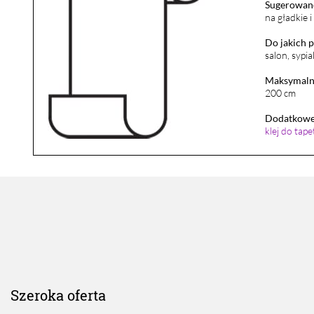
Sugerowane
na gładkie 
Do jakich 
salon, sypia
Maksymalna
200 cm
Dodatkowe 
klej do tap
Szeroka oferta