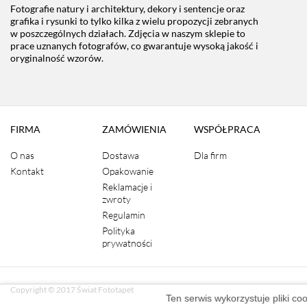
Fotografie natury i architektury, dekory i sentencje oraz
grafika i rysunki to tylko kilka z wielu propozycji zebranych
w poszczególnych działach. Zdjęcia w naszym sklepie to
prace uznanych fotografów, co gwarantuje wysoką jakość i
oryginalność wzorów.
FIRMA
ZAMÓWIENIA
WSPÓŁPRACA
O nas
Dostawa
Dla firm
Kontakt
Opakowanie
Reklamacje i
zwroty
Regulamin
Polityka
prywatności
Copyright © 2017 Świat Fototapet
Ten serwis wykorzystuje pliki co