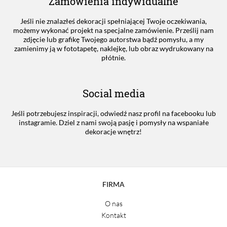
Zamówienia indywidualne
Jeśli nie znalazłeś dekoracji spełniającej Twoje oczekiwania,
możemy wykonać projekt na specjalne zamówienie. Prześlij nam
zdjęcie lub grafikę Twojego autorstwa bądź pomysłu, a my
zamienimy ją w fototapetę, naklejkę, lub obraz wydrukowany na
płótnie.
Social media
Jeśli potrzebujesz inspiracji, odwiedź nasz profil na facebooku lub
instagramie. Dziel z nami swoją pasję i pomysły na wspaniałe
dekoracje wnętrz!
FIRMA
O nas
Kontakt