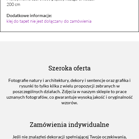
200 cm
Dodatkowe informacje:
klej do tapet nie jest dołączany do zamówienia
Szeroka oferta
Fotografie natury i architektury, dekory i sentencje oraz grafika i
rysunki to tylko kilka z wielu propozycji zebranych w
poszczególnych działach. Zdjęcia w naszym sklepie to prace
uznanych fotografów, co gwarantuje wysoką jakość i oryginalność
wzorów.
Zamówienia indywidualne
Jeśli nie znalazłeś dekoracji spełniającej Twoje oczekiwania,