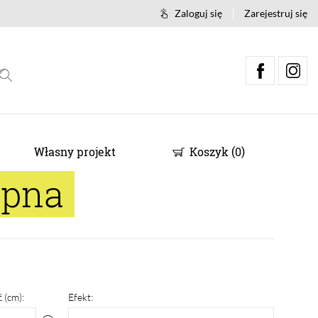
Zaloguj się
Zarejestruj się
Własny projekt
Koszyk
(
0
)
epna
 (cm):
Efekt: