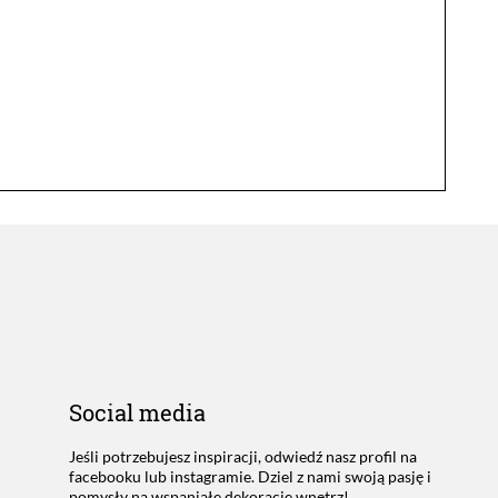
Social media
Jeśli potrzebujesz inspiracji, odwiedź nasz profil na
facebooku lub instagramie. Dziel z nami swoją pasję i
pomysły na wspaniałe dekoracje wnętrz!