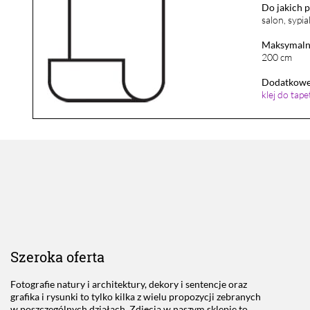
Do jakich 
salon, sypia
Maksymalna
200 cm
Dodatkowe 
klej do tap
Szeroka oferta
Fotografie natury i architektury, dekory i sentencje oraz
grafika i rysunki to tylko kilka z wielu propozycji zebranych
w poszczególnych działach. Zdjęcia w naszym sklepie to