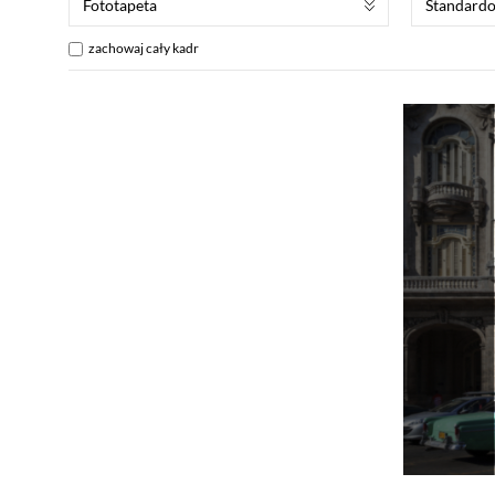
Fototapeta
Standard
zachowaj cały kadr