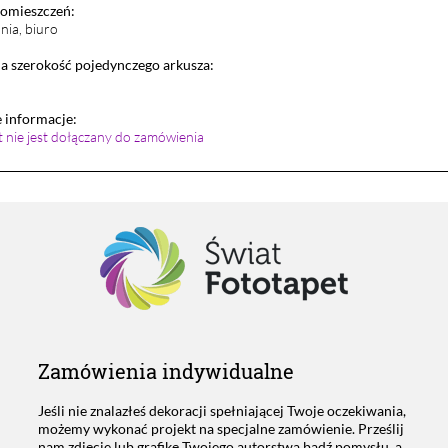
pomieszczeń:
lnia, biuro
 szerokość pojedynczego arkusza:
informacje:
et nie jest dołączany do zamówienia
Zamówienia indywidualne
Jeśli nie znalazłeś dekoracji spełniającej Twoje oczekiwania,
możemy wykonać projekt na specjalne zamówienie. Prześlij
nam zdjęcie lub grafikę Twojego autorstwa bądź pomysłu, a