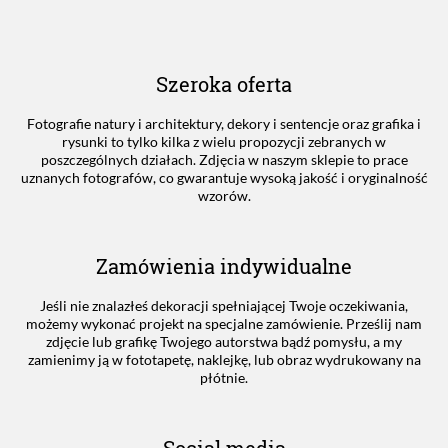
Szeroka oferta
Fotografie natury i architektury, dekory i sentencje oraz grafika i
rysunki to tylko kilka z wielu propozycji zebranych w
poszczególnych działach. Zdjęcia w naszym sklepie to prace
uznanych fotografów, co gwarantuje wysoką jakość i oryginalność
wzorów.
Zamówienia indywidualne
Jeśli nie znalazłeś dekoracji spełniającej Twoje oczekiwania,
możemy wykonać projekt na specjalne zamówienie. Prześlij nam
zdjęcie lub grafikę Twojego autorstwa bądź pomysłu, a my
zamienimy ją w fototapetę, naklejkę, lub obraz wydrukowany na
płótnie.
Social media