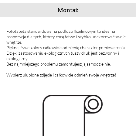
Montaż
Fototapeta standardowa na podłożu flizelinowym to idealna
propozycja dla tych, którzy chcą łatwo i szybko udekorować swoje
wnętrze.
Piękne, żywe kolory całkowicie odmienią charakter pomieszczenia.
Dzięki zastosowaniu ekologicznych tuszy druk jest bezwonny i
ekologiczny.
Bez najmniejszego problemu zamontujesz ją samodzielnie.
Wybierz ulubione zdjęcie i całkowicie odmień swoje wnętrze!