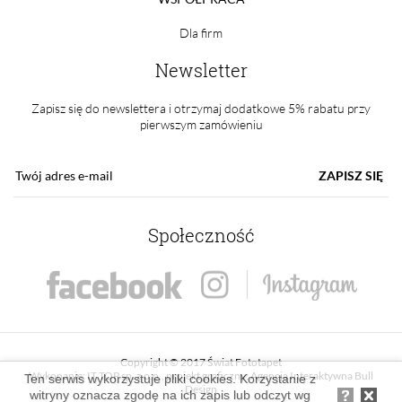
Dla firm
Newsletter
Zapisz się do newslettera i otrzymaj dodatkowe 5% rabatu przy
pierwszym zamówieniu
ZAPISZ SIĘ
Społeczność
Copyright © 2017 Świat Fototapet
Wykonanie:
IT TOP sp. z o.o.
, projekt graficzny:
Agencja Interaktywna Bull
Ten serwis wykorzystuje pliki cookies. Korzystanie z
Design
witryny oznacza zgodę na ich zapis lub odczyt wg