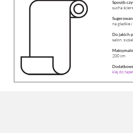
Sposób czy
sucha ścier
Sugerowane
na gładkie 
Do jakich 
salon, sypia
Maksymalna
200 cm
Dodatkowe 
klej do tap