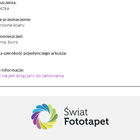
szczenia:
eczka
 przeznaczenie:
i równe ściany
pomieszczeń:
lnia, biuro
 szerokość pojedynczego arkusza:
informacje:
et nie jest dołączany do zamówienia