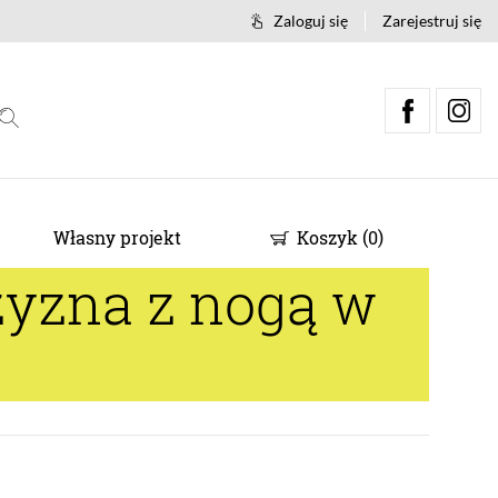
Zaloguj się
Zarejestruj się
Własny projekt
Koszyk
(
0
)
yzna z nogą w