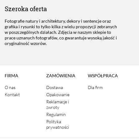
Szeroka oferta
Fotografie natury i architektury, dekory i sentencje oraz
grafika i rysunki to tylko kilka z wielu propozycji zebranych
w poszczególnych działach. Zdjęcia w naszym sklepie to
prace uznanych fotografów, co gwarantuje wysoką jakość i
oryginalność wzorów.
FIRMA
ZAMÓWIENIA
WSPÓŁPRACA
O nas
Dostawa
Dla firm
Kontakt
Opakowanie
Reklamacje i
zwroty
Regulamin
Polityka
prywatności