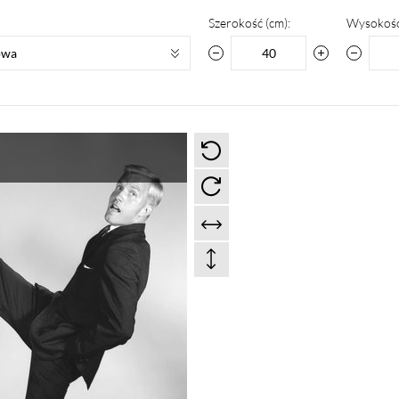
Szerokość (cm):
Wysokość
owa