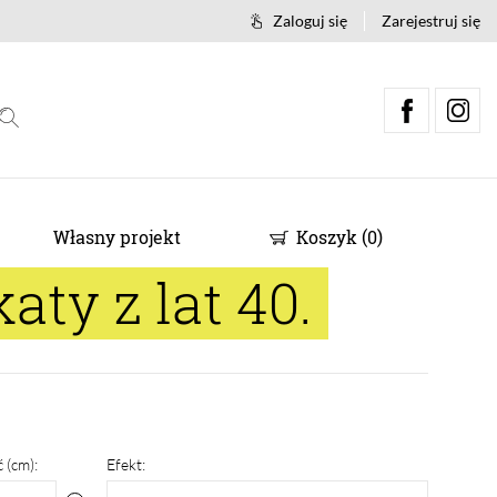
Zaloguj się
Zarejestruj się
Własny projekt
Koszyk
(
0
)
ty z lat 40.
 (cm):
Efekt: