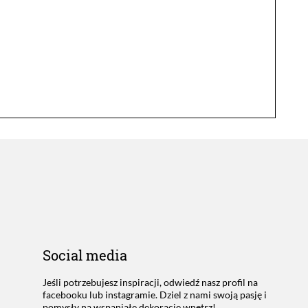
Social media
Jeśli potrzebujesz inspiracji, odwiedź nasz profil na
facebooku lub instagramie. Dziel z nami swoją pasję i
pomysły na wspaniałe dekoracje wnętrz!