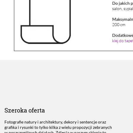
Do jakich 
salon, sypia
Maksymalna
200 cm
Dodatkowe 
klej do tap
Szeroka oferta
Fotografie natury i architektury, dekory i sentencje oraz
grafika i rysunki to tylko kilka z wielu propozycji zebranych
w poszczególnych działach. Zdjęcia w naszym sklepie to