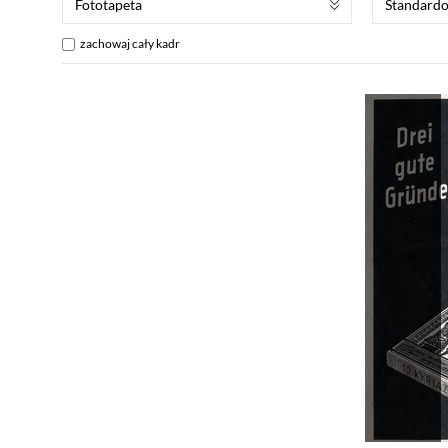
Fototapeta
Standard
zachowaj cały kadr