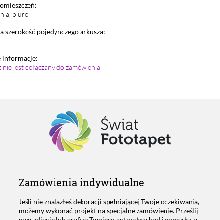
pomieszczeń:
lnia, biuro
 szerokość pojedynczego arkusza:
informacje:
et nie jest dołączany do zamówienia
Zamówienia indywidualne
Jeśli nie znalazłeś dekoracji spełniającej Twoje oczekiwania,
możemy wykonać projekt na specjalne zamówienie. Prześlij
nam zdjęcie lub grafikę Twojego autorstwa bądź pomysłu, a